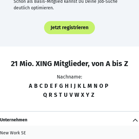
Schon als Basis-Mitglied kannst Du Deine Job-Suche
deutlich optimieren.
Jetzt registrieren
21 Mio. XING Mitglieder, von A bis Z
Nachname:
A
B
C
D
E
F
G
H
I
J
K
L
M
N
O
P
Q
R
S
T
U
V
W
X
Y
Z
Unternehmen
New Work SE