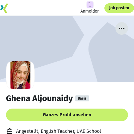
Job posten
Anmelden
Ghena Aljounaidy
Basis
Ganzes Profil ansehen
Angestellt, English Teacher, UAE School