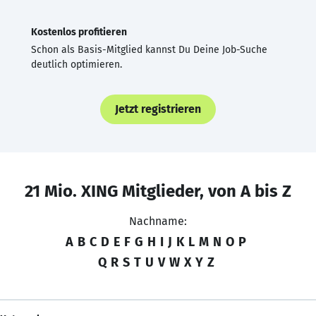
Kostenlos profitieren
Schon als Basis-Mitglied kannst Du Deine Job-Suche
deutlich optimieren.
Jetzt registrieren
21 Mio. XING Mitglieder, von A bis Z
Nachname:
A
B
C
D
E
F
G
H
I
J
K
L
M
N
O
P
Q
R
S
T
U
V
W
X
Y
Z