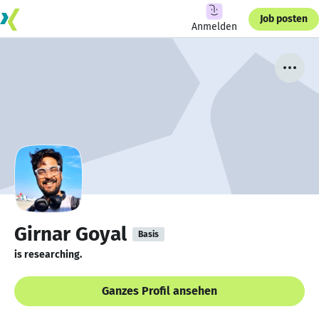
Job posten
Anmelden
Girnar Goyal
Basis
is researching.
Ganzes Profil ansehen