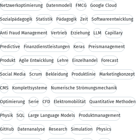
Netzwerkoptimierung
Datenmodell
FMCG
Google Cloud
Sozialpädagogik
Statistik
Pädagogik
Zeit
Softwareentwicklung
Anti Fraud Management
Vertrieb
Erziehung
LLM
Capillary
Predictive
Finanzdienstleistungen
Keras
Preismanagement
Produkt
Agile Entwicklung
Lehre
Einzelhandel
Forecast
Social Media
Scrum
Bekleidung
Produktlinie
Marketingkonzept
CMS
Komplettsysteme
Numerische Strömungsmechanik
Optimierung
Serie
CFD
Elektromobilität
Quantitative Methoden
Physik
SQL
Large Language Models
Produktmanagement
GitHub
Datenanalyse
Research
Simulation
Physics