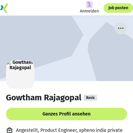
Job posten
Anmelden
Gowtham Rajagopal
Basis
Ganzes Profil ansehen
Angestellt, Product Engineer, xpheno india private