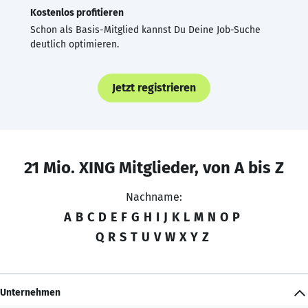
Kostenlos profitieren
Schon als Basis-Mitglied kannst Du Deine Job-Suche
deutlich optimieren.
Jetzt registrieren
21 Mio. XING Mitglieder, von A bis Z
Nachname:
A
B
C
D
E
F
G
H
I
J
K
L
M
N
O
P
Q
R
S
T
U
V
W
X
Y
Z
Unternehmen