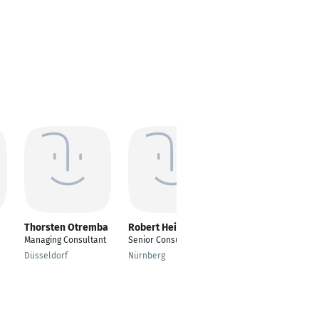
Thorsten Otremba
Robert Heine
Saskia Regerbis
Managing Consultant
Senior Consultant
Senior-
Projektmanagerin
Düsseldorf
Nürnberg
Hamburg