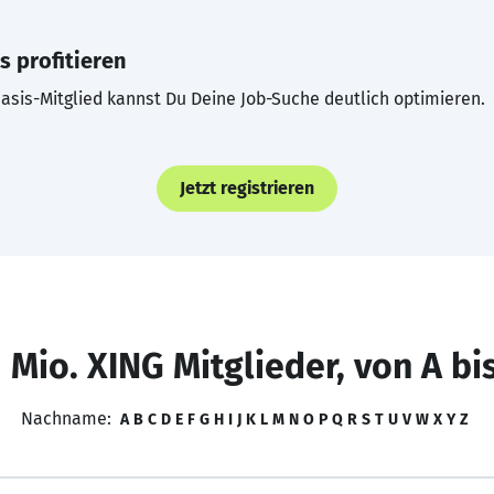
s profitieren
asis-Mitglied kannst Du Deine Job-Suche deutlich optimieren.
Jetzt registrieren
 Mio. XING Mitglieder, von A bi
Nachname:
A
B
C
D
E
F
G
H
I
J
K
L
M
N
O
P
Q
R
S
T
U
V
W
X
Y
Z