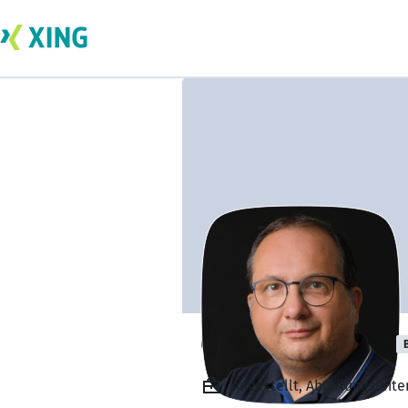
Günther Stöbich
Angestellt, Abteilungsle