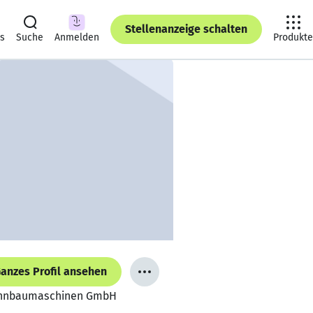
Stellenanzeige schalten
ts
Suche
Anmelden
Produkte
anzes Profil ansehen
 Bahnbaumaschinen GmbH