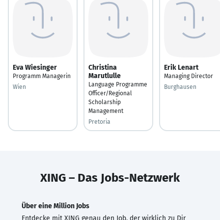
Eva Wiesinger
Christina
Erik Lenart
Marutlulle
Programm Managerin
Managing Director
Language Programme
Wien
Burghausen
Officer/Regional
Scholarship
Management
Pretoria
XING – Das Jobs-Netzwerk
Über eine Million Jobs
Entdecke mit XING genau den Job, der wirklich zu Dir