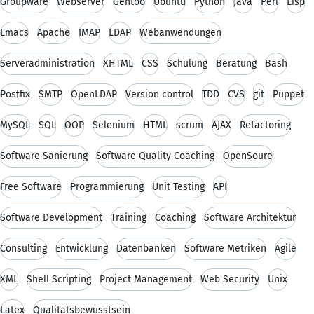
Groupware
Webserver
Gentoo
Ubuntu
Python
Java
Perl
Lisp
Emacs
Apache
IMAP
LDAP
Webanwendungen
Serveradministration
XHTML
CSS
Schulung
Beratung
Bash
Postfix
SMTP
OpenLDAP
Version control
TDD
CVS
git
Puppet
MySQL
SQL
OOP
Selenium
HTML
scrum
AJAX
Refactoring
Software Sanierung
Software Quality Coaching
OpenSoure
Free Software
Programmierung
Unit Testing
API
Software Development
Training
Coaching
Software Architektur
Consulting
Entwicklung
Datenbanken
Software Metriken
Agile
XML
Shell Scripting
Project Management
Web Security
Unix
Latex
Qualitätsbewusstsein