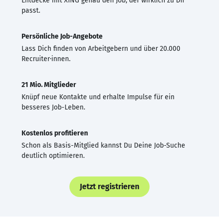
Entdecke mit XING genau den Job, der wirklich zu Dir
passt.
Persönliche Job-Angebote
Lass Dich finden von Arbeitgebern und über 20.000
Recruiter·innen.
21 Mio. Mitglieder
Knüpf neue Kontakte und erhalte Impulse für ein
besseres Job-Leben.
Kostenlos profitieren
Schon als Basis-Mitglied kannst Du Deine Job-Suche
deutlich optimieren.
Jetzt registrieren