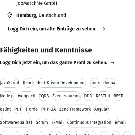
JobMatchMe GmbH
Hamburg
, Deutschland
Logg Dich ein, um alle Einträge zu sehen.
Fähigkeiten und Kenntnisse
Logg Dich jetzt ein, um das ganze Profil zu sehen.
JavaScript
React
Test-Driven Development
Linux
Redux
Node.js
webpack
CQRS
Event sourcing
DDD
RESTful
REST
eslint
PHP
Horde
PHP QA
Zend Framework
Angular
Softwarequalität
Scrum
E-Mail
Continuous Integration
email