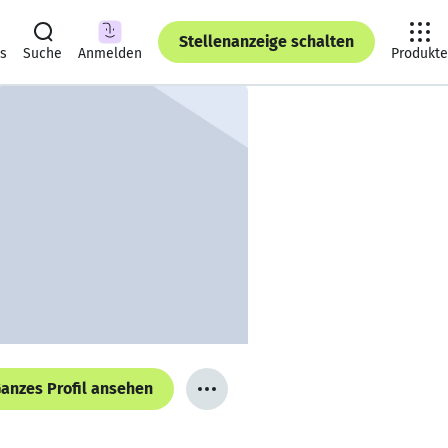
Stellenanzeige schalten
ts
Suche
Anmelden
Produkte
anzes Profil ansehen