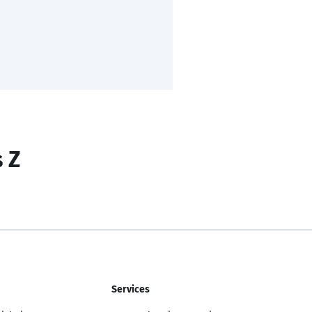
s Z
Services