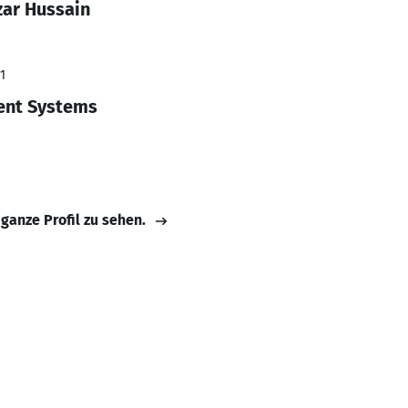
zar Hussain
1
gent Systems
 ganze Profil zu sehen.