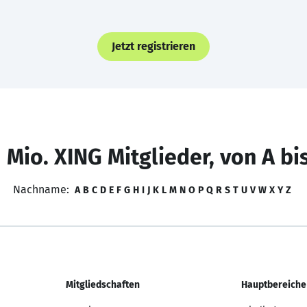
Jetzt registrieren
 Mio. XING Mitglieder, von A bi
Nachname:
A
B
C
D
E
F
G
H
I
J
K
L
M
N
O
P
Q
R
S
T
U
V
W
X
Y
Z
Mitgliedschaften
Hauptbereiche