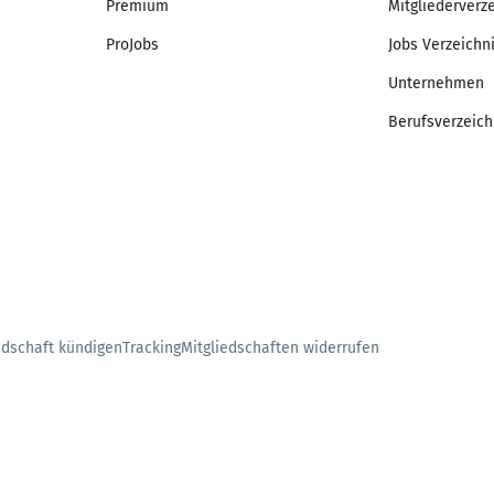
Premium
Mitgliederverz
ProJobs
Jobs Verzeichn
Unternehmen
Berufsverzeich
edschaft kündigen
Tracking
Mitgliedschaften widerrufen