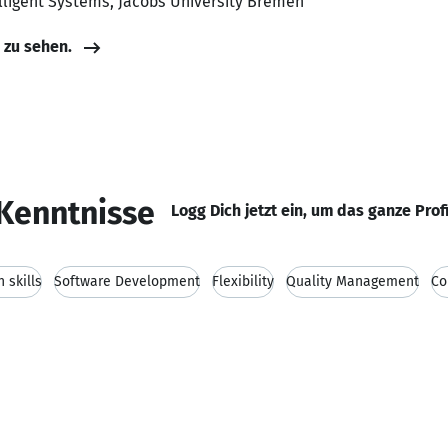
lligent Systems, Jacobs University Bremen
e zu sehen.
Kenntnisse
Logg Dich jetzt ein, um das ganze Prof
 skills
Software Development
Flexibility
Quality Management
Co