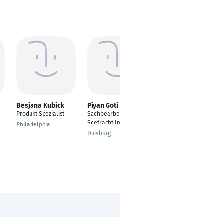
Besjana Kubick
Piyan Goti
Oleksandr Bortsov
Produkt Spezialist
Sachbearbeiter
Softwaretester
Seefracht Import
Philadelphia
Frankfurt am Main
Duisburg