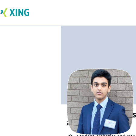
Haider Qaizar Hus
is working from home. 🏡