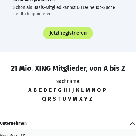
Schon als Basis-Mitglied kannst Du Deine Job-Suche
deutlich optimieren.
Jetzt registrieren
21 Mio. XING Mitglieder, von A bis Z
Nachname:
A
B
C
D
E
F
G
H
I
J
K
L
M
N
O
P
Q
R
S
T
U
V
W
X
Y
Z
Unternehmen