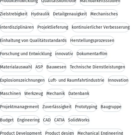
Produktentwicklung
Qualitätskontrolle
Machbarkeitsstudien
Zielstrebigkeit
Hydraulik
Detailgenauigkeit
Mechanisches
interdisziplinären
Projektlieferung
kontinuierlicher Verbesserung
Einhaltung von Qualitätsstandards
Herstellungsprozessen
Forschung und Entwicklung
innovativ
Dokumentarfilm
Materialauswahl
ASP
Bauwesen
Technische Dienstleistungen
Explosionszeichnungen
Luft- und Raumfahrtindustrie
Innovation
Maschinen
Werkzeug
Mechanik
Datenbank
Projektmanagement
Zuverlässigkeit
Prototyping
Baugruppe
Budget
Engineering
CAD
CATIA
SolidWorks
Product Development
Product design
Mechanical Engineering