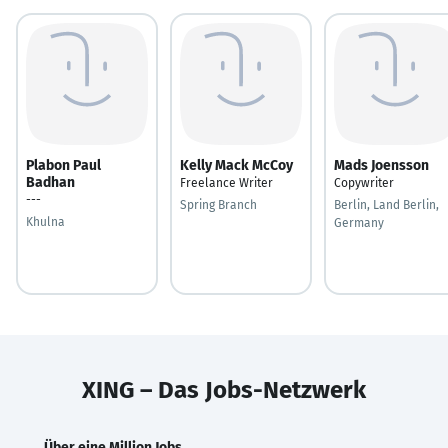
Plabon Paul
Kelly Mack McCoy
Mads Joensson
Badhan
Freelance Writer
Copywriter
---
Spring Branch
Berlin, Land Berlin,
Khulna
Germany
XING – Das Jobs-Netzwerk
Über eine Million Jobs