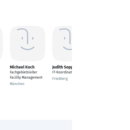
Michael Koch
Judith Sopper
Miriam Hofmann
Fachgebietsleiter
IT-Koordinatorin
B2B Studienberaterin
Facility Management
Friedberg
Freiburg im Breisgau
München