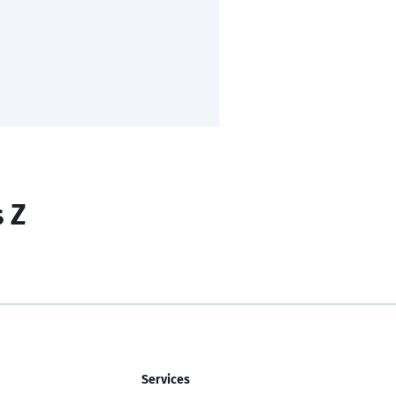
s Z
Services