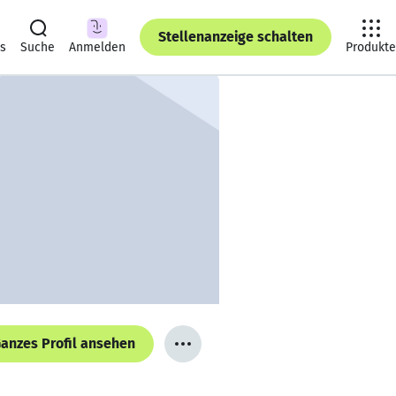
Stellenanzeige schalten
ts
Suche
Anmelden
Produkte
anzes Profil ansehen