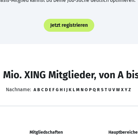
asis-Mitglied kannst Du Deine Job-Suche deutlich optimieren.
Jetzt registrieren
 Mio. XING Mitglieder, von A bi
Nachname:
A
B
C
D
E
F
G
H
I
J
K
L
M
N
O
P
Q
R
S
T
U
V
W
X
Y
Z
Mitgliedschaften
Hauptbereiche