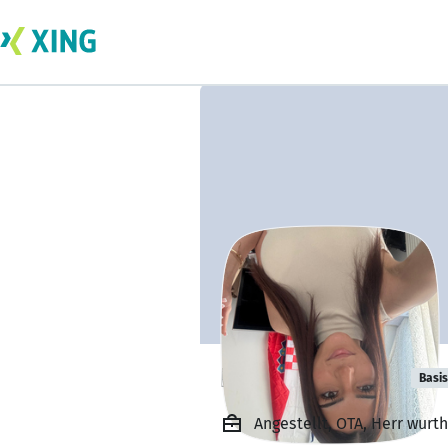
Hana Milewski
Basis
Angestellt, OTA, Herr wurth