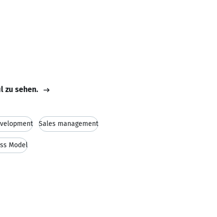
il zu sehen.
evelopment
Sales management
ss Model