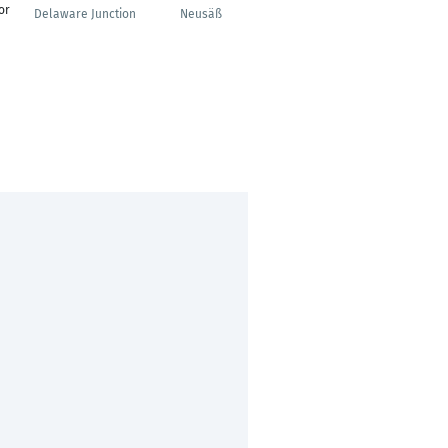
or
Marketing
Delaware Junction
Neusäß
Frankfurt am Main