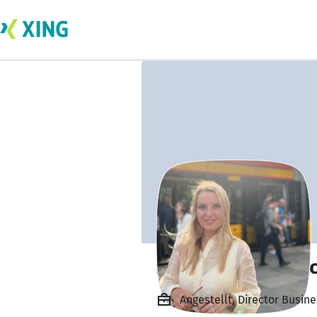
Hanna Rabotkevi
Angestellt, Director Busi