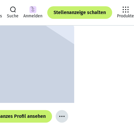
Stellenanzeige schalten
ts
Suche
Anmelden
Produkte
anzes Profil ansehen