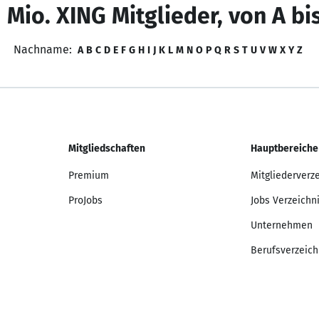
 Mio. XING Mitglieder, von A bi
Nachname:
A
B
C
D
E
F
G
H
I
J
K
L
M
N
O
P
Q
R
S
T
U
V
W
X
Y
Z
Mitgliedschaften
Hauptbereiche
Premium
Mitgliederverz
ProJobs
Jobs Verzeichn
Unternehmen
Berufsverzeich