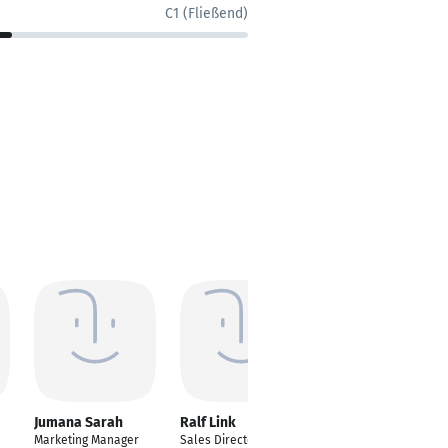
C1 (Fließend)
Jumana Sarah
Ralf Link
Fatima Soofi Desai
Marketing Manager
Sales Director
MSc- International