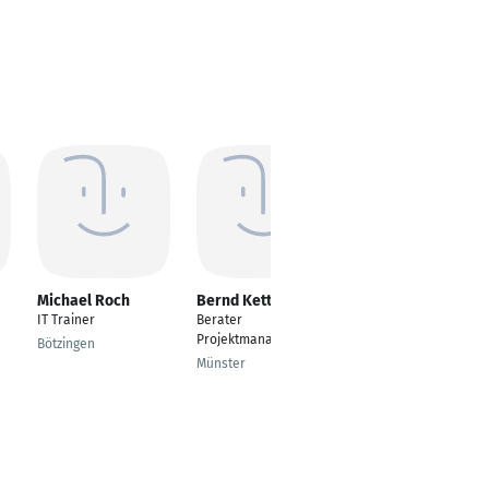
Michael Roch
Bernd Kettler
Daniel
Baumgarten
IT Trainer
Berater
Projektleiter TGA
Projektmanagement
Bötzingen
Salzgitter
Münster