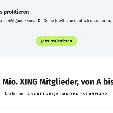
s profitieren
asis-Mitglied kannst Du Deine Job-Suche deutlich optimieren.
Jetzt registrieren
 Mio. XING Mitglieder, von A bi
Nachname:
A
B
C
D
E
F
G
H
I
J
K
L
M
N
O
P
Q
R
S
T
U
V
W
X
Y
Z