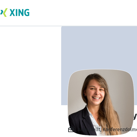
Hannah Wesemey
Angestellt, Konferenzdolmet