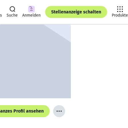
Stellenanzeige schalten
ts
Suche
Anmelden
Produkte
anzes Profil ansehen