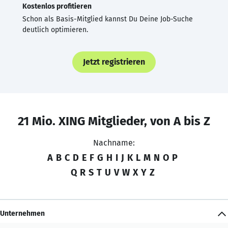
Kostenlos profitieren
Schon als Basis-Mitglied kannst Du Deine Job-Suche
deutlich optimieren.
Jetzt registrieren
21 Mio. XING Mitglieder, von A bis Z
Nachname:
A
B
C
D
E
F
G
H
I
J
K
L
M
N
O
P
Q
R
S
T
U
V
W
X
Y
Z
Unternehmen