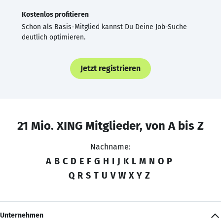
Kostenlos profitieren
Schon als Basis-Mitglied kannst Du Deine Job-Suche
deutlich optimieren.
Jetzt registrieren
21 Mio. XING Mitglieder, von A bis Z
Nachname:
A
B
C
D
E
F
G
H
I
J
K
L
M
N
O
P
Q
R
S
T
U
V
W
X
Y
Z
Unternehmen