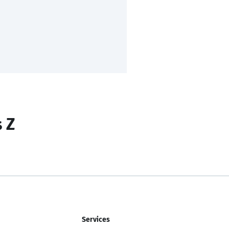
s Z
Services