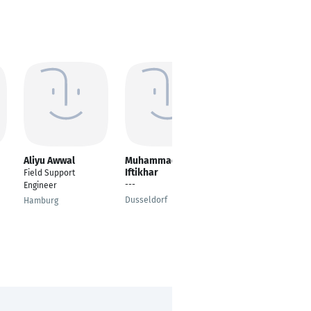
Aliyu Awwal
Muhammad Jawad
Anders Stangl
Iftikhar
Holmgren
Field Support
---
Bauleiter /
Engineer
Projektleiter (Berater)
Dusseldorf
Hamburg
Stockholm