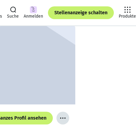
Stellenanzeige schalten
ts
Suche
Anmelden
Produkte
anzes Profil ansehen