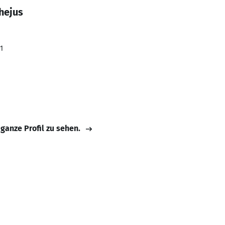
hejus
1
 ganze Profil zu sehen.