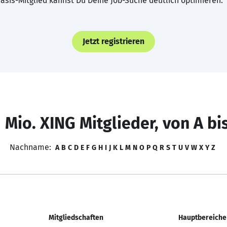
asis-Mitglied kannst Du Deine Job-Suche deutlich optimieren.
Jetzt registrieren
 Mio. XING Mitglieder, von A bi
Nachname:
A
B
C
D
E
F
G
H
I
J
K
L
M
N
O
P
Q
R
S
T
U
V
W
X
Y
Z
Mitgliedschaften
Hauptbereiche