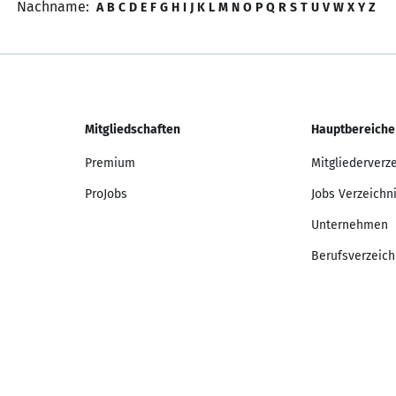
Nachname:
A
B
C
D
E
F
G
H
I
J
K
L
M
N
O
P
Q
R
S
T
U
V
W
X
Y
Z
Mitgliedschaften
Hauptbereiche
Premium
Mitgliederverz
ProJobs
Jobs Verzeichn
Unternehmen
Berufsverzeich