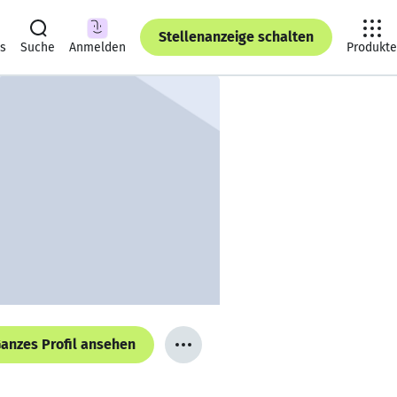
Stellenanzeige schalten
ts
Suche
Anmelden
Produkte
anzes Profil ansehen