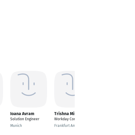
Ioana Avram
Trishna Mishra
Ralf
Schenkemeyer
Solution Engineer
Workday Consultant
Rentner - weder
Munich
Frankfurt Am Main
arbeitstätig, noch