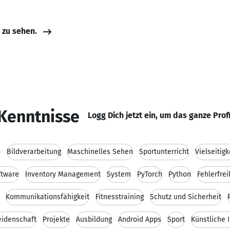
e zu sehen.
Kenntnisse
Logg Dich jetzt ein, um das ganze Prof
h
Bildverarbeitung
Maschinelles Sehen
Sportunterricht
Vielseitigk
ftware
Inventory Management
System
PyTorch
Python
Fehlerfrei
Kommunikationsfähigkeit
Fitnesstraining
Schutz und Sicherheit
eidenschaft
Projekte
Ausbildung
Android Apps
Sport
Künstliche I