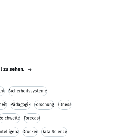
il zu sehen.
eit
Sicherheitssysteme
heit
Pädagogik
Forschung
Fitness
Reichweite
Forecast
ntelligenz
Drucker
Data Science