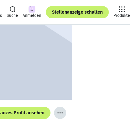
Stellenanzeige schalten
ts
Suche
Anmelden
Produkte
anzes Profil ansehen