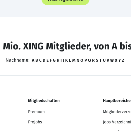
 Mio. XING Mitglieder, von A bi
Nachname:
A
B
C
D
E
F
G
H
I
J
K
L
M
N
O
P
Q
R
S
T
U
V
W
X
Y
Z
Mitgliedschaften
Hauptbereiche
Premium
Mitgliederverz
ProJobs
Jobs Verzeichn