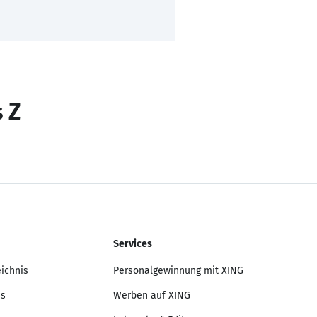
s Z
Services
eichnis
Personalgewinnung mit XING
is
Werben auf XING