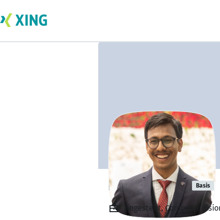
Harsha Tejas
Basis
Angestellt, Computer Visio