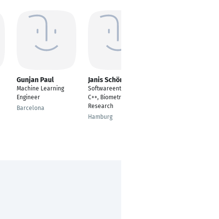
Gunjan Paul
Janis Schönefeld
Ramzi Sellaoui
Machine Learning
Softwareentwickler
student
Engineer
C++, Biometric
Tunis
Research
Barcelona
Hamburg