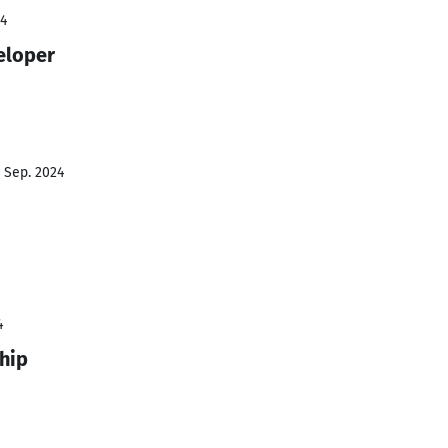
24
eloper
- Sep. 2024
4
hip