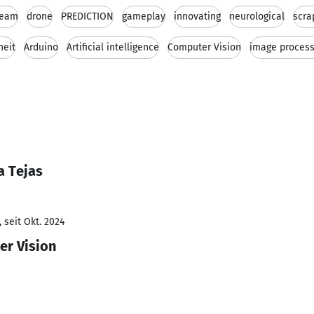
team
drone
PREDICTION
gameplay
innovating
neurological
scra
heit
Arduino
Artificial intelligence
Computer Vision
image process
a Tejas
 seit Okt. 2024
er Vision