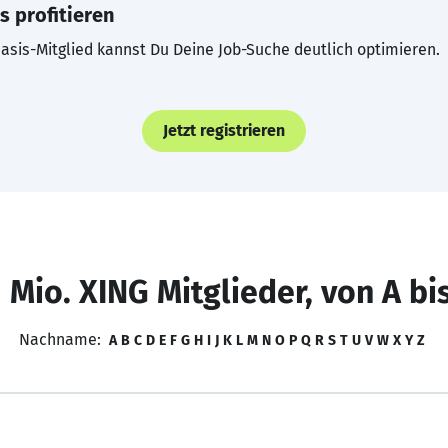
s profitieren
asis-Mitglied kannst Du Deine Job-Suche deutlich optimieren.
Jetzt registrieren
 Mio. XING Mitglieder, von A bi
Nachname:
A
B
C
D
E
F
G
H
I
J
K
L
M
N
O
P
Q
R
S
T
U
V
W
X
Y
Z