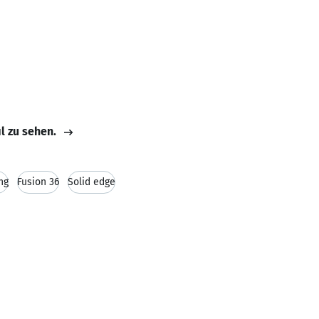
il zu sehen.
ng
Fusion 36
Solid edge