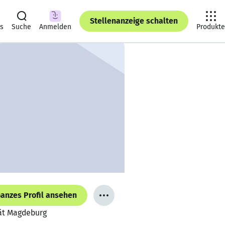
Stellenanzeige schalten
ts
Suche
Anmelden
Produkte
anzes Profil ansehen
tät Magdeburg