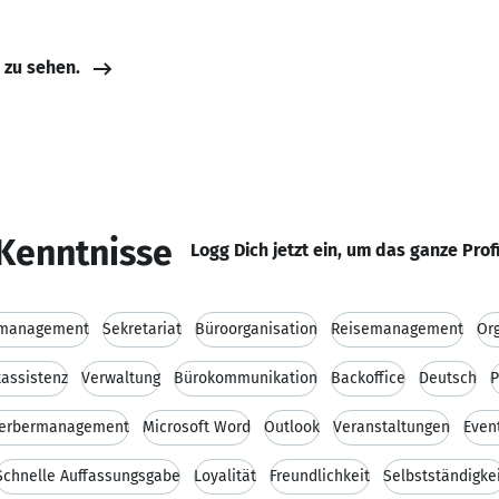
e zu sehen.
Kenntnisse
Logg Dich jetzt ein, um das ganze Prof
management
Sekretariat
Büroorganisation
Reisemanagement
Or
tassistenz
Verwaltung
Bürokommunikation
Backoffice
Deutsch
P
erbermanagement
Microsoft Word
Outlook
Veranstaltungen
Even
Schnelle Auffassungsgabe
Loyalität
Freundlichkeit
Selbstständigke