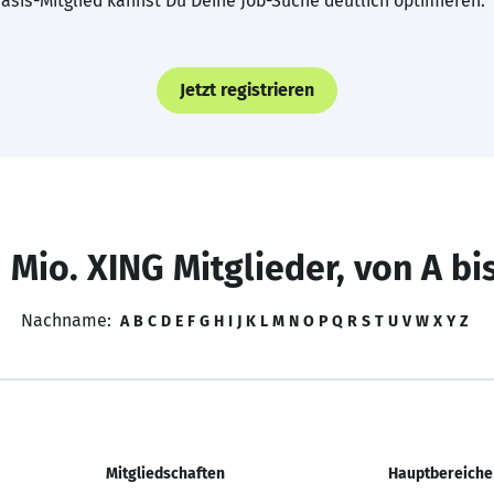
asis-Mitglied kannst Du Deine Job-Suche deutlich optimieren.
Jetzt registrieren
 Mio. XING Mitglieder, von A bi
Nachname:
A
B
C
D
E
F
G
H
I
J
K
L
M
N
O
P
Q
R
S
T
U
V
W
X
Y
Z
Mitgliedschaften
Hauptbereiche