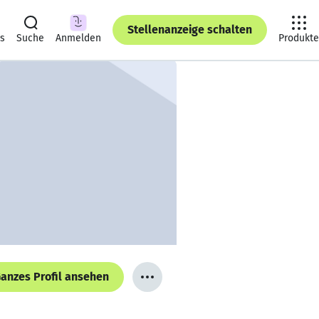
Stellenanzeige schalten
ts
Suche
Anmelden
Produkte
anzes Profil ansehen