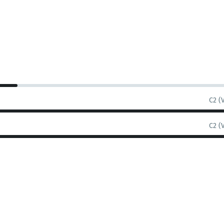
C2 (
C2 (