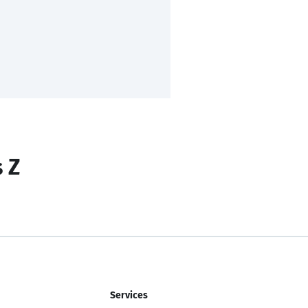
s Z
Services