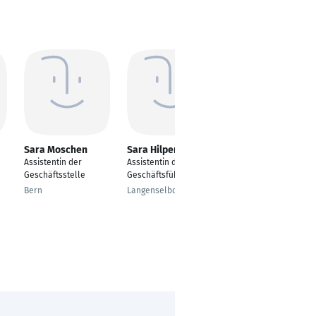
Sara Moschen
Sara Hilpert
Nina Zakel
Assistentin der
Assistentin der
Mitarbeiter
Geschäftsstelle
Geschäftsführung
Vertriebsinnendienst
Bern
Langenselbold
Oyten