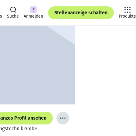
Stellenanzeige schalten
ts
Suche
Anmelden
Produkte
anzes Profil ansehen
rungstechnik GmbH