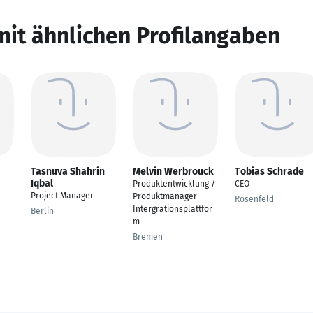
mit ähnlichen Profilangaben
Tasnuva Shahrin
Melvin Werbrouck
Tobias Schrade
Iqbal
Produktentwicklung /
CEO
Project Manager
Produktmanager
Rosenfeld
Intergrationsplattfor
Berlin
m
Bremen