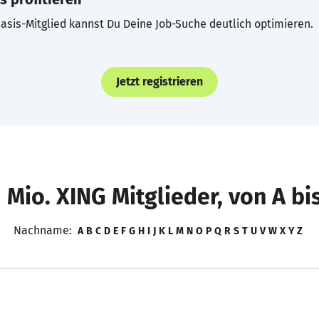
asis-Mitglied kannst Du Deine Job-Suche deutlich optimieren.
Jetzt registrieren
 Mio. XING Mitglieder, von A bi
Nachname:
A
B
C
D
E
F
G
H
I
J
K
L
M
N
O
P
Q
R
S
T
U
V
W
X
Y
Z