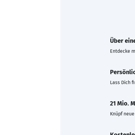
Über eine
Entdecke mi
Persönli
Lass Dich f
21 Mio. M
Knüpf neue 
Kostenlo