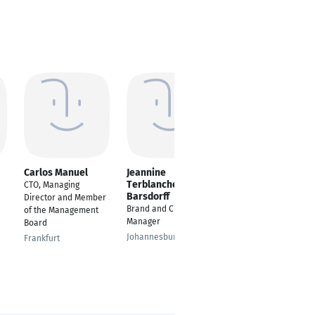
Carlos Manuel
Jeannine
Fuad Stark
Terblanche
CTO, Managing
Senior Electrical
Barsdorff
Director and Member
Engineer - Technical
Brand and Customer
of the Management
Services
Manager
Board
Berlin
Johannesburg
Frankfurt