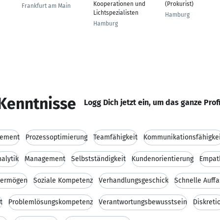
Kooperationen und
(Prokurist)
Frankfurt am Main
Lichtspezialisten
Hamburg
Hamburg
Kenntnisse
Logg Dich jetzt ein, um das ganze Prof
gement
Prozessoptimierung
Teamfähigkeit
Kommunikationsfähigkei
alytik
Management
Selbstständigkeit
Kundenorientierung
Empat
vermögen
Soziale Kompetenz
Verhandlungsgeschick
Schnelle Auff
t
Problemlösungskompetenz
Verantwortungsbewusstsein
Diskreti