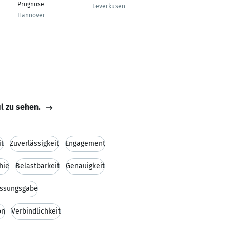
Prognose
Gesellschafter
Leverkusen
Hannover
Rendsburg
il zu sehen.
t
Zuverlässigkeit
Engagement
hie
Belastbarkeit
Genauigkeit
assungsgabe
on
Verbindlichkeit