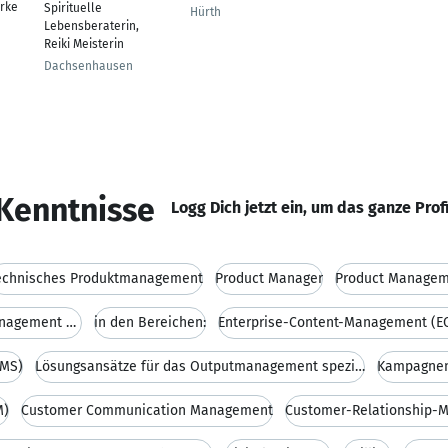
rke
Spirituelle
Hürth
Lebensberaterin,
Reiki Meisterin
Dachsenhausen
Kenntnisse
Logg Dich jetzt ein, um das ganze Prof
echnisches Produktmanagement
Product Manager
Product Manage
umfangreiche Erfahrung im Produktmanagement von er
in den Bereichen:
Enterprise-Content-Management (E
MS)
Lösungsansätze für das Outputmanagement speziell a
Kampagne
M)
Customer Communication Management
Customer-Relationship-