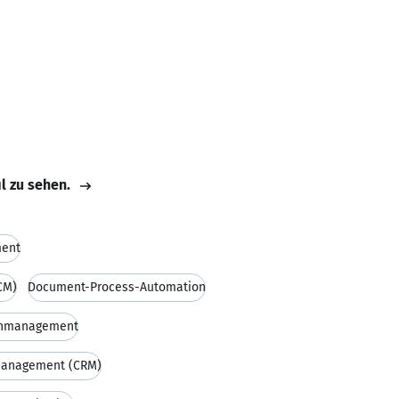
il zu sehen.
ment
CM)
Document-Process-Automation
nmanagement
Management (CRM)