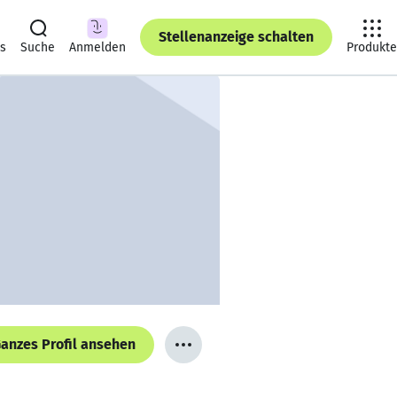
Stellenanzeige schalten
ts
Suche
Anmelden
Produkte
anzes Profil ansehen