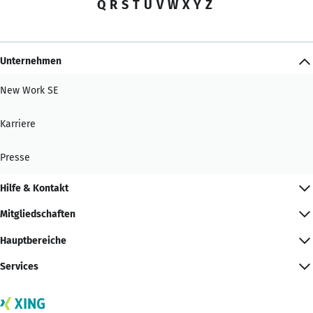
Q
R
S
T
U
V
W
X
Y
Z
Unternehmen
New Work SE
Karriere
Presse
Hilfe & Kontakt
Mitgliedschaften
Hauptbereiche
Services