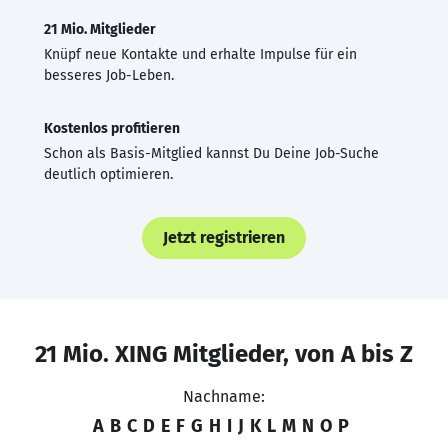
21 Mio. Mitglieder
Knüpf neue Kontakte und erhalte Impulse für ein
besseres Job-Leben.
Kostenlos profitieren
Schon als Basis-Mitglied kannst Du Deine Job-Suche
deutlich optimieren.
Jetzt registrieren
21 Mio. XING Mitglieder, von A bis Z
Nachname:
A
B
C
D
E
F
G
H
I
J
K
L
M
N
O
P