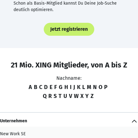
Schon als Basis-Mitglied kannst Du Deine Job-Suche
deutlich optimieren.
Jetzt registrieren
21 Mio. XING Mitglieder, von A bis Z
Nachname:
A
B
C
D
E
F
G
H
I
J
K
L
M
N
O
P
Q
R
S
T
U
V
W
X
Y
Z
Unternehmen
New Work SE