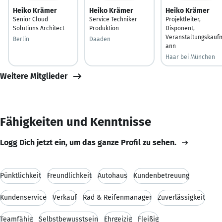
Heiko Krämer
Heiko Krämer
Heiko Krämer
Senior Cloud
Service Techniker
Projektleiter,
Solutions Architect
Produktion
Disponent,
Veranstaltungskauf
Berlin
Daaden
ann
Haar bei München
Weitere Mitglieder
Fähigkeiten und Kenntnisse
Logg Dich jetzt ein, um das ganze Profil zu sehen.
Pünktlichkeit
Freundlichkeit
Autohaus
Kundenbetreuung
Kundenservice
Verkauf
Rad & Reifenmanager
Zuverlässigkeit
Teamfähig
Selbstbewusstsein
Ehrgeizig
Fleißig