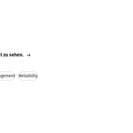
il zu sehen.
agement
Reliability