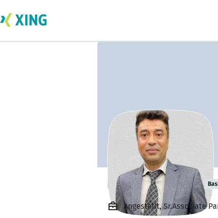
Hemal Jariwala
Bas
Angestellt, Sr.Associate 