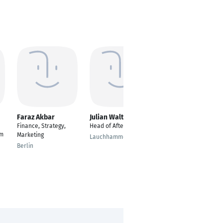
Faraz Akbar
Julian Walther
Prashant More
Finance, Strategy,
Head of Aftermarket
Data Center
om
Marketing
Specialist
Lauchhammer
Berlin
Mumbai