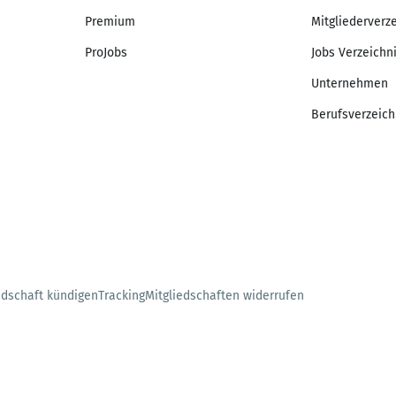
Premium
Mitgliederverz
ProJobs
Jobs Verzeichn
Unternehmen
Berufsverzeich
edschaft kündigen
Tracking
Mitgliedschaften widerrufen