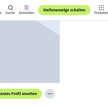
Stellenanzeige schalten
ts
Suche
Anmelden
Produkte
anzes Profil ansehen