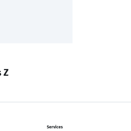
s Z
Services