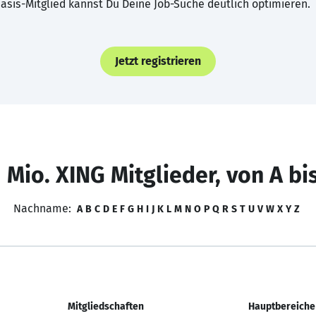
asis-Mitglied kannst Du Deine Job-Suche deutlich optimieren.
Jetzt registrieren
 Mio. XING Mitglieder, von A bi
Nachname:
A
B
C
D
E
F
G
H
I
J
K
L
M
N
O
P
Q
R
S
T
U
V
W
X
Y
Z
Mitgliedschaften
Hauptbereiche