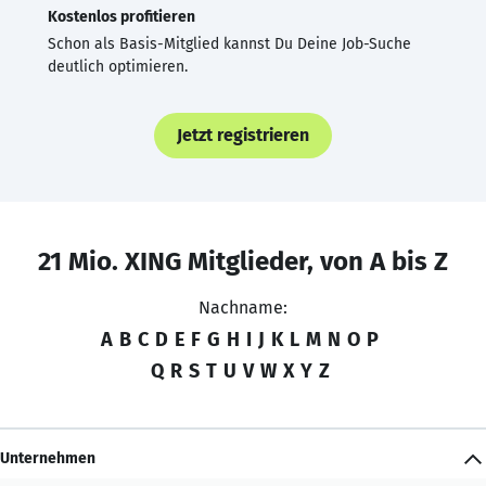
Kostenlos profitieren
Schon als Basis-Mitglied kannst Du Deine Job-Suche
deutlich optimieren.
Jetzt registrieren
21 Mio. XING Mitglieder, von A bis Z
Nachname:
A
B
C
D
E
F
G
H
I
J
K
L
M
N
O
P
Q
R
S
T
U
V
W
X
Y
Z
Unternehmen