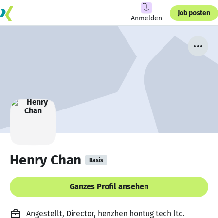
Job posten
Anmelden
Henry Chan
Basis
Ganzes Profil ansehen
Angestellt, Director, henzhen hontug tech ltd.