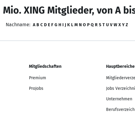
 Mio. XING Mitglieder, von A bi
Nachname:
A
B
C
D
E
F
G
H
I
J
K
L
M
N
O
P
Q
R
S
T
U
V
W
X
Y
Z
Mitgliedschaften
Hauptbereiche
Premium
Mitgliederverz
ProJobs
Jobs Verzeichn
Unternehmen
Berufsverzeich