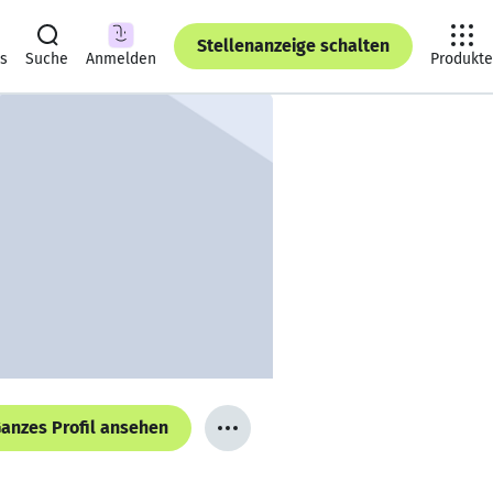
Stellenanzeige schalten
ts
Suche
Anmelden
Produkte
anzes Profil ansehen