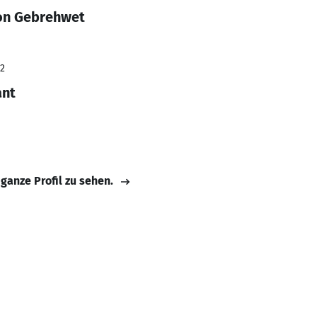
on Gebrehwet
22
ant
 ganze Profil zu sehen.