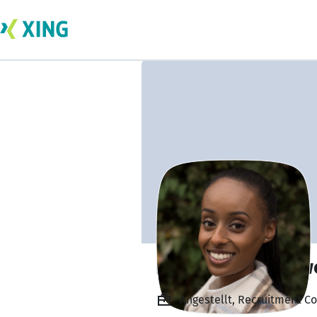
Hermon Gebrehw
Angestellt, Recruitment Co