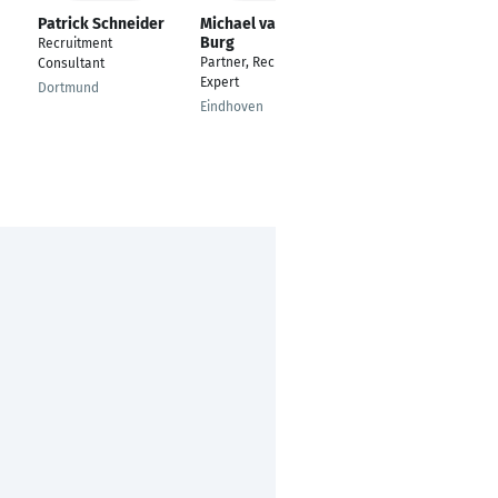
Patrick Schneider
Michael van den
Cansu Asena
Burg
Othan
Recruitment
Partner, Recruitment
Recruitment
Consultant
Expert
Consultant
Dortmund
Eindhoven
Berlin