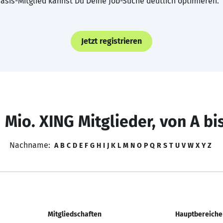
asis-Mitglied kannst Du Deine Job-Suche deutlich optimieren.
Jetzt registrieren
 Mio. XING Mitglieder, von A bi
Nachname:
A
B
C
D
E
F
G
H
I
J
K
L
M
N
O
P
Q
R
S
T
U
V
W
X
Y
Z
Mitgliedschaften
Hauptbereiche