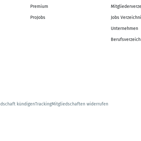
Premium
Mitgliederverz
ProJobs
Jobs Verzeichn
Unternehmen
Berufsverzeich
edschaft kündigen
Tracking
Mitgliedschaften widerrufen