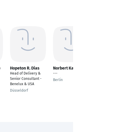
e
Hopeton R. Dias
Norbert Kade
Rachel Bennet
Head of Delivery &
---
---
Senior Consultant -
Berlin
Lisbon
Benelux & USA
Düsseldorf