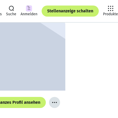
Stellenanzeige schalten
ts
Suche
Anmelden
Produkte
anzes Profil ansehen