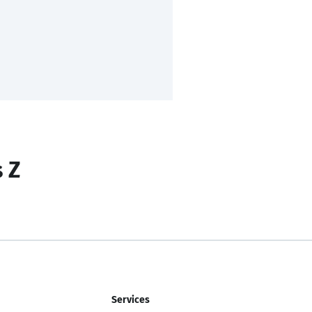
s Z
Services