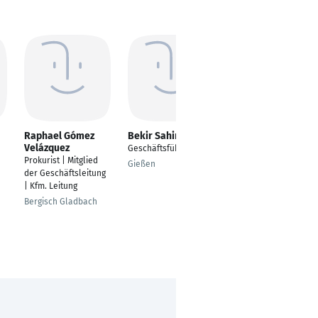
Raphael Gómez
Bekir Sahin
Hubertus Lerch
Velázquez
Geschäftsführer
Head of Finance
Prokurist | Mitglied
Accounting & Tax
Gießen
der Geschäftsleitung
Wuppertal
| Kfm. Leitung
Bergisch Gladbach