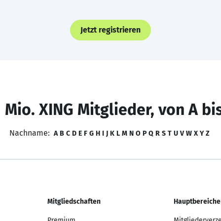
Jetzt registrieren
 Mio. XING Mitglieder, von A bi
Nachname:
A
B
C
D
E
F
G
H
I
J
K
L
M
N
O
P
Q
R
S
T
U
V
W
X
Y
Z
Mitgliedschaften
Hauptbereiche
Premium
Mitgliederverz