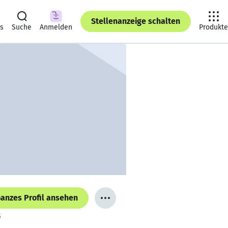
Stellenanzeige schalten
ts
Suche
Anmelden
Produkte
anzes Profil ansehen
s