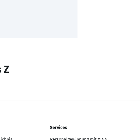
s Z
Services
eichnis
Personalgewinnung mit XING