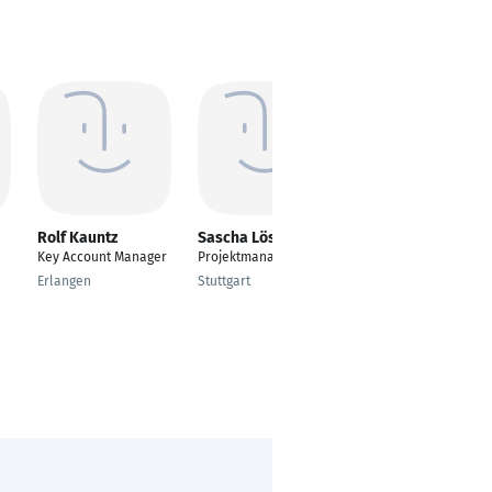
Rolf Kauntz
Sascha Lösch
Robert Bode
Key Account Manager
Projektmanager
Service Delivery
Manager
Erlangen
Stuttgart
Müllrose