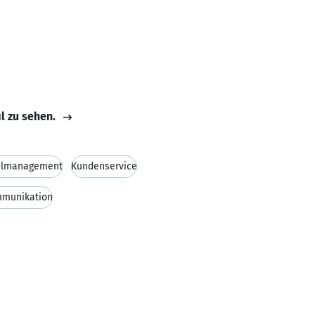
il zu sehen.
almanagement
Kundenservice
mmunikation