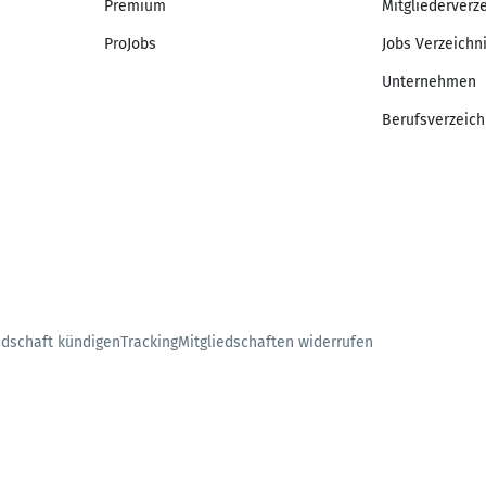
Premium
Mitgliederverz
ProJobs
Jobs Verzeichn
Unternehmen
Berufsverzeich
edschaft kündigen
Tracking
Mitgliedschaften widerrufen