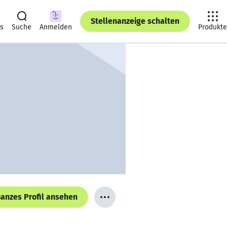
Stellenanzeige schalten
ts
Suche
Anmelden
Produkte
anzes Profil ansehen