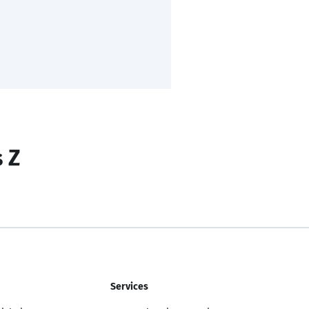
s Z
Services