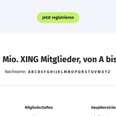
Jetzt registrieren
 Mio. XING Mitglieder, von A bi
Nachname:
A
B
C
D
E
F
G
H
I
J
K
L
M
N
O
P
Q
R
S
T
U
V
W
X
Y
Z
Mitgliedschaften
Hauptbereiche