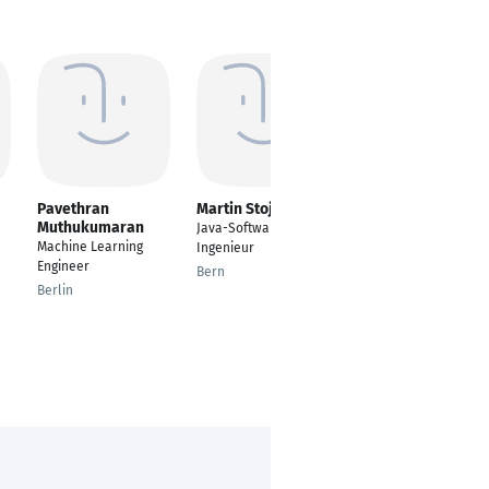
Pavethran
Martin Stojkovski
Kaushik
Muthukumaran
Manjunatha
Java-Software-
Machine Learning
Wissenschaftliche
Ingenieur
Engineer
Hilfskraft (AI audit
Bern
developer/ ML
Berlin
expert)
Bonn