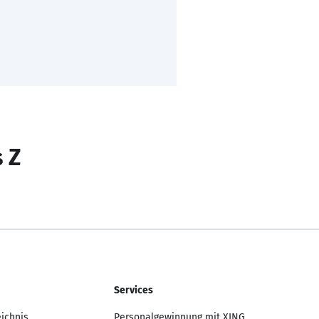
s Z
Services
eichnis
Personalgewinnung mit XING