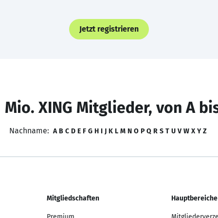
Jetzt registrieren
 Mio. XING Mitglieder, von A bi
Nachname:
A
B
C
D
E
F
G
H
I
J
K
L
M
N
O
P
Q
R
S
T
U
V
W
X
Y
Z
Mitgliedschaften
Hauptbereiche
Premium
Mitgliederverz