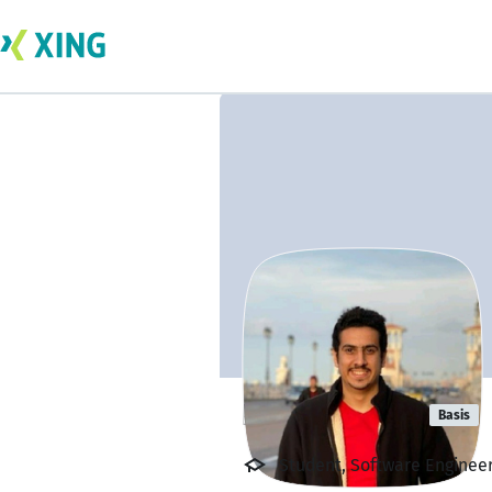
Hosam ELFar
Basis
Student, Software Engineeri