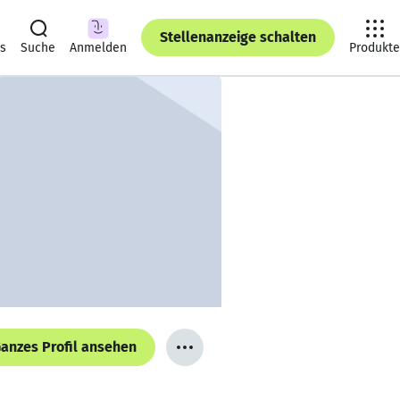
Stellenanzeige schalten
ts
Suche
Anmelden
Produkte
anzes Profil ansehen