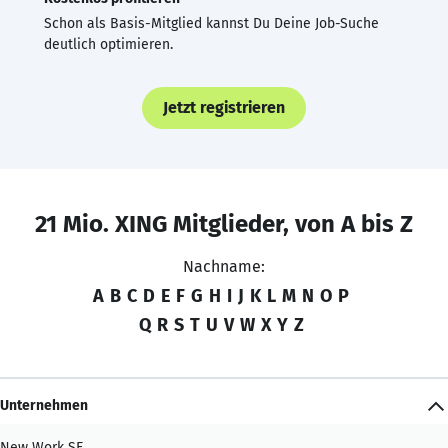
Schon als Basis-Mitglied kannst Du Deine Job-Suche
deutlich optimieren.
Jetzt registrieren
21 Mio. XING Mitglieder, von A bis Z
Nachname:
A
B
C
D
E
F
G
H
I
J
K
L
M
N
O
P
Q
R
S
T
U
V
W
X
Y
Z
Unternehmen
New Work SE