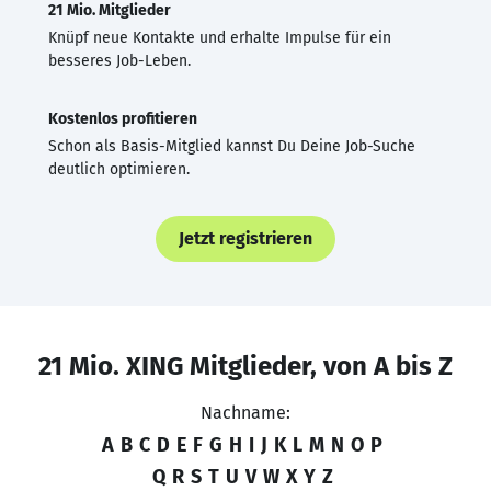
21 Mio. Mitglieder
Knüpf neue Kontakte und erhalte Impulse für ein
besseres Job-Leben.
Kostenlos profitieren
Schon als Basis-Mitglied kannst Du Deine Job-Suche
deutlich optimieren.
Jetzt registrieren
21 Mio. XING Mitglieder, von A bis Z
Nachname:
A
B
C
D
E
F
G
H
I
J
K
L
M
N
O
P
Q
R
S
T
U
V
W
X
Y
Z