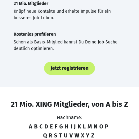
21 Mio. Mitglieder
Knüpf neue Kontakte und erhalte Impulse für ein
besseres Job-Leben.
Kostenlos profitieren
Schon als Basis-Mitglied kannst Du Deine Job-Suche
deutlich optimieren.
Jetzt registrieren
21 Mio. XING Mitglieder, von A bis Z
Nachname:
A
B
C
D
E
F
G
H
I
J
K
L
M
N
O
P
Q
R
S
T
U
V
W
X
Y
Z