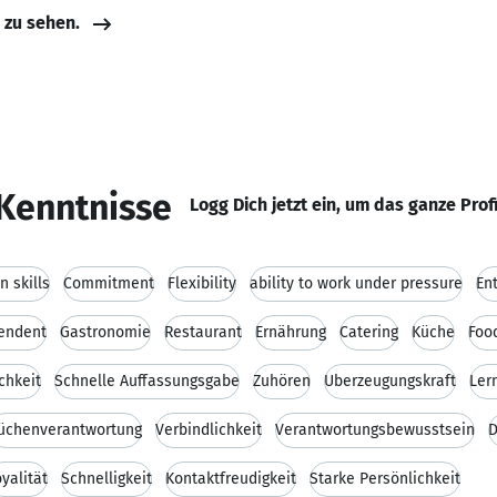
e zu sehen.
Kenntnisse
Logg Dich jetzt ein, um das ganze Prof
 skills
Commitment
Flexibility
ability to work under pressure
En
endent
Gastronomie
Restaurant
Ernährung
Catering
Küche
Foo
chkeit
Schnelle Auffassungsgabe
Zuhören
Überzeugungskraft
Ler
üchenverantwortung
Verbindlichkeit
Verantwortungsbewusstsein
D
yalität
Schnelligkeit
Kontaktfreudigkeit
Starke Persönlichkeit