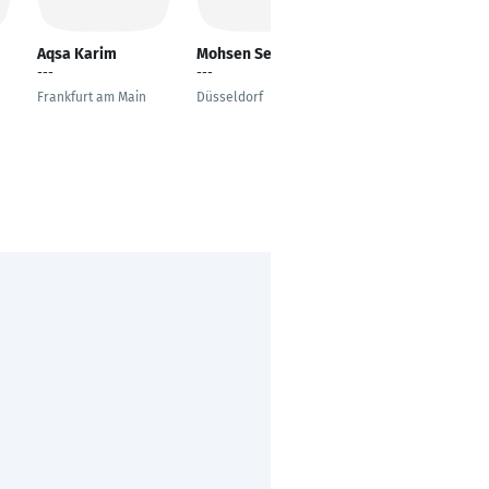
Aqsa Karim
Mohsen Sepyani
Gaurav Aryal
---
---
External Relations
and Partnerships
Frankfurt am Main
Düsseldorf
Specialist
Mannheim