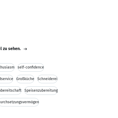
il zu sehen.
thusiasm
self-confidence
dservice
Großküche
Schneiderei
nbereitschaft
Speisenzubereitung
urchsetzungsvermögen