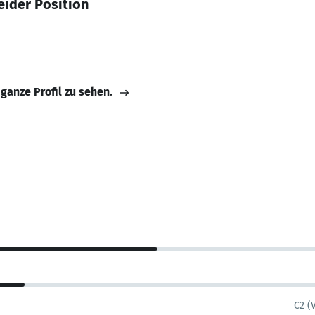
ider Position
 ganze Profil zu sehen.
C2 (