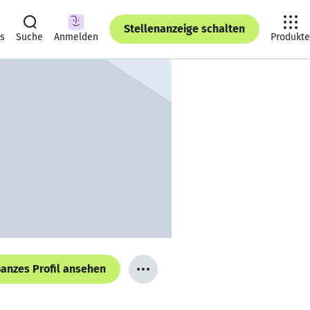
Stellenanzeige schalten
ts
Suche
Anmelden
Produkte
anzes Profil ansehen