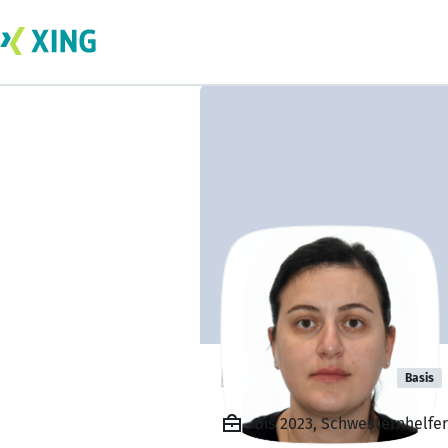
Iako Miqadze
Basis
Bis 2023, Schwesternhelfer