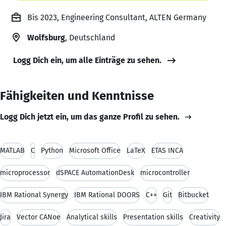
Bis 2023, Engineering Consultant, ALTEN Germany
Wolfsburg
, Deutschland
Logg Dich ein, um alle Einträge zu sehen.
Fähigkeiten und Kenntnisse
Logg Dich jetzt ein, um das ganze Profil zu sehen.
MATLAB
C
Python
Microsoft Office
LaTeX
ETAS INCA
microprocessor
dSPACE AutomationDesk
microcontroller
IBM Rational Synergy
IBM Rational DOORS
C++
Git
Bitbucket
Jira
Vector CANoe
Analytical skills
Presentation skills
Creativity