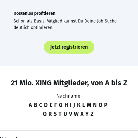
Kostenlos profitieren
Schon als Basis-Mitglied kannst Du Deine Job-Suche
deutlich optimieren.
Jetzt registrieren
21 Mio. XING Mitglieder, von A bis Z
Nachname:
A
B
C
D
E
F
G
H
I
J
K
L
M
N
O
P
Q
R
S
T
U
V
W
X
Y
Z