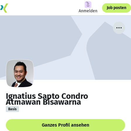
Job posten
Anmelden
Ignatius Sapto Condro
Atmawan Bisawarna
Basis
Ganzes Profil ansehen