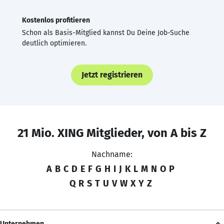
Kostenlos profitieren
Schon als Basis-Mitglied kannst Du Deine Job-Suche
deutlich optimieren.
Jetzt registrieren
21 Mio. XING Mitglieder, von A bis Z
Nachname:
A
B
C
D
E
F
G
H
I
J
K
L
M
N
O
P
Q
R
S
T
U
V
W
X
Y
Z
Unternehmen