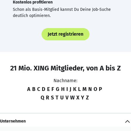
Kostenlos profitieren
Schon als Basis-Mitglied kannst Du Deine Job-Suche
deutlich optimieren.
Jetzt registrieren
21 Mio. XING Mitglieder, von A bis Z
Nachname:
A
B
C
D
E
F
G
H
I
J
K
L
M
N
O
P
Q
R
S
T
U
V
W
X
Y
Z
Unternehmen