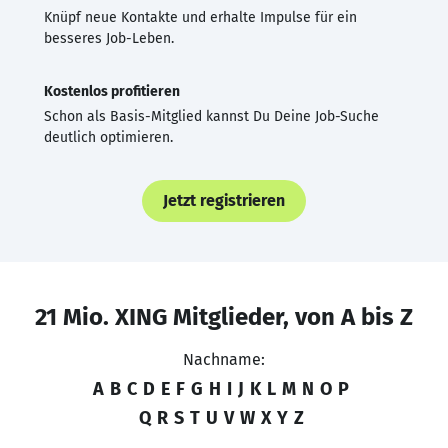
Knüpf neue Kontakte und erhalte Impulse für ein
besseres Job-Leben.
Kostenlos profitieren
Schon als Basis-Mitglied kannst Du Deine Job-Suche
deutlich optimieren.
Jetzt registrieren
21 Mio. XING Mitglieder, von A bis Z
Nachname:
A
B
C
D
E
F
G
H
I
J
K
L
M
N
O
P
Q
R
S
T
U
V
W
X
Y
Z