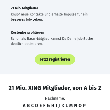
21 Mio. Mitglieder
Knüpf neue Kontakte und erhalte Impulse für ein
besseres Job-Leben.
Kostenlos profitieren
Schon als Basis-Mitglied kannst Du Deine Job-Suche
deutlich optimieren.
Jetzt registrieren
21 Mio. XING Mitglieder, von A bis Z
Nachname:
A
B
C
D
E
F
G
H
I
J
K
L
M
N
O
P