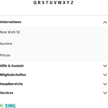
Q
R
S
T
U
V
W
X
Y
Z
Unternehmen
New Work SE
Karriere
Presse
Hilfe & Kontakt
Mitgliedschaften
Hauptbereiche
Services