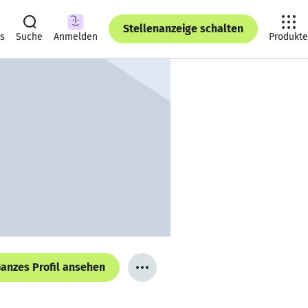
Stellenanzeige schalten
ts
Suche
Anmelden
Produkte
anzes Profil ansehen