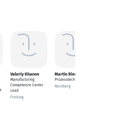
Valeriy Khanov
Martin Riedl
Michael Hinz
Manufacturing
Prozesstechnologe
Gesellschafter
Competence Center
Nürnberg
Frankfurt am Main
t
Lead
Freising