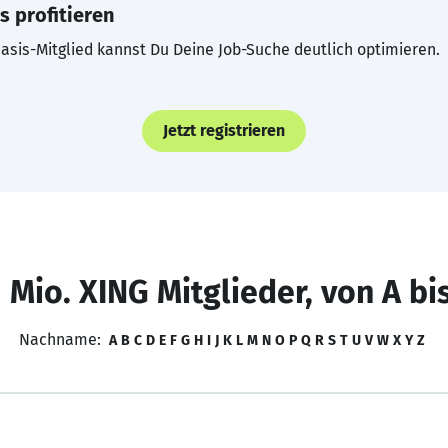
s profitieren
asis-Mitglied kannst Du Deine Job-Suche deutlich optimieren.
Jetzt registrieren
 Mio. XING Mitglieder, von A bi
Nachname:
A
B
C
D
E
F
G
H
I
J
K
L
M
N
O
P
Q
R
S
T
U
V
W
X
Y
Z