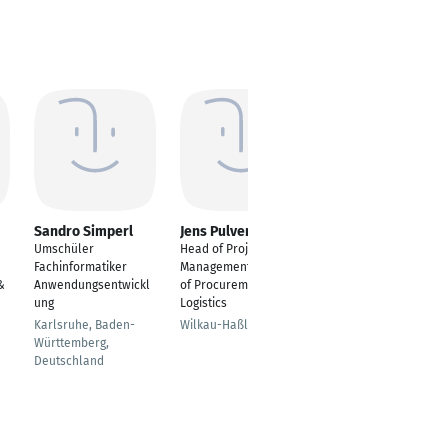
Sandro Simperl
Jens Pulvermüller
Drazenko Trkulja
Umschüler
Head of Project
Prozesstechniker
Fachinformatiker
Management & Head
Dornstadt
&
Anwendungsentwickl
of Procurement and
ung
Logistics
Karlsruhe, Baden-
Wilkau-Haßlau
Württemberg,
Deutschland