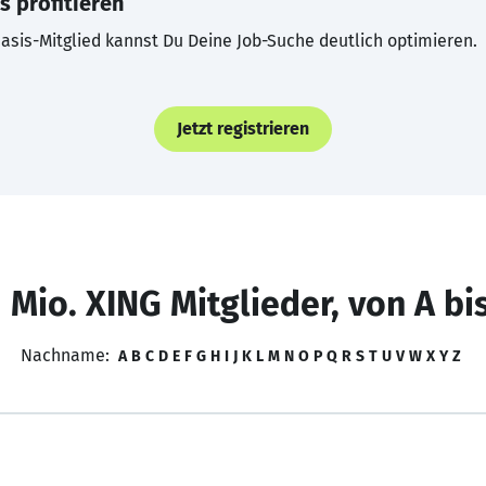
s profitieren
asis-Mitglied kannst Du Deine Job-Suche deutlich optimieren.
Jetzt registrieren
 Mio. XING Mitglieder, von A bi
Nachname:
A
B
C
D
E
F
G
H
I
J
K
L
M
N
O
P
Q
R
S
T
U
V
W
X
Y
Z