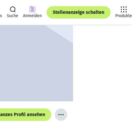
Stellenanzeige schalten
ts
Suche
Anmelden
Produkte
anzes Profil ansehen