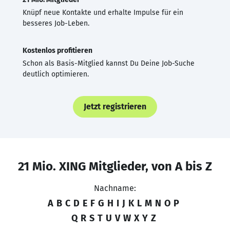
Knüpf neue Kontakte und erhalte Impulse für ein
besseres Job-Leben.
Kostenlos profitieren
Schon als Basis-Mitglied kannst Du Deine Job-Suche
deutlich optimieren.
Jetzt registrieren
21 Mio. XING Mitglieder, von A bis Z
Nachname:
A
B
C
D
E
F
G
H
I
J
K
L
M
N
O
P
Q
R
S
T
U
V
W
X
Y
Z