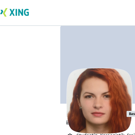
Iryna Kostenko
Bas
ist offen für Projekte. 🔎