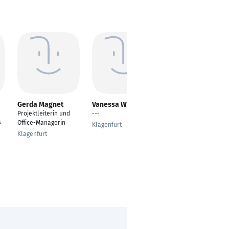
Gerda Magnet
Vanessa Walzl
Waseem
Albaseesee
Projektleiterin und
---
s
Englischlehrer
Office-Managerin
Klagenfurt
Bremerhaven
Klagenfurt