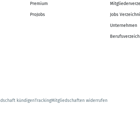
Premium
Mitgliederverz
ProJobs
Jobs Verzeichn
Unternehmen
Berufsverzeich
edschaft kündigen
Tracking
Mitgliedschaften widerrufen