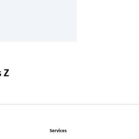
s Z
Services