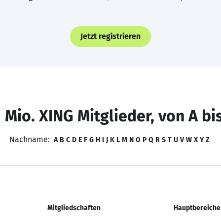
Jetzt registrieren
 Mio. XING Mitglieder, von A bi
Nachname:
A
B
C
D
E
F
G
H
I
J
K
L
M
N
O
P
Q
R
S
T
U
V
W
X
Y
Z
Mitgliedschaften
Hauptbereiche