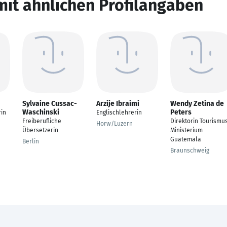
mit ähnlichen Profilangaben
Sylvaine Cussac-
Arzije Ibraimi
Wendy Zetina de
Waschinski
Peters
rin
Englischlehrerin
Freiberufliche
Direktorin Tourismu
Horw/Luzern
Übersetzerin
Ministerium
Guatemala
Berlin
Braunschweig