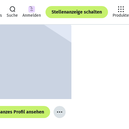
Stellenanzeige schalten
ts
Suche
Anmelden
Produkte
anzes Profil ansehen