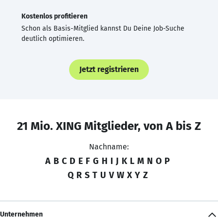
Kostenlos profitieren
Schon als Basis-Mitglied kannst Du Deine Job-Suche
deutlich optimieren.
Jetzt registrieren
21 Mio. XING Mitglieder, von A bis Z
Nachname:
A
B
C
D
E
F
G
H
I
J
K
L
M
N
O
P
Q
R
S
T
U
V
W
X
Y
Z
Unternehmen