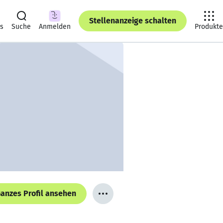
Stellenanzeige schalten
ts
Suche
Anmelden
Produkte
anzes Profil ansehen