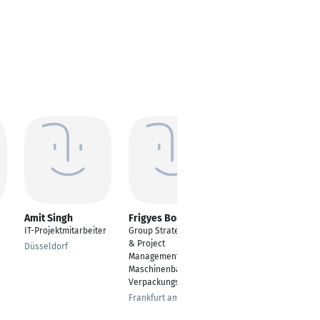
Amit Singh
Frigyes Borbely
Rubén Fabra
Yuguero MBA
IT-Projektmitarbeiter
Group Strategy, Sales
Manager Regional
& Project
Düsseldorf
Business Center
Management,
Maschinenbau,
Frankfurt am Main
Verpackungsindustrie
Frankfurt am Main