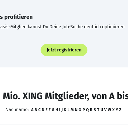
s profitieren
asis-Mitglied kannst Du Deine Job-Suche deutlich optimieren.
Jetzt registrieren
 Mio. XING Mitglieder, von A bi
Nachname:
A
B
C
D
E
F
G
H
I
J
K
L
M
N
O
P
Q
R
S
T
U
V
W
X
Y
Z