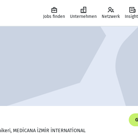
Jobs finden
Unternehmen
Netzwerk
Insigh
G
eknikeri, MEDİCANA İZMİR İNTERNATİONAL