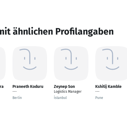
mit ähnlichen Profilangaben
ra
Praneeth Koduru
Zeynep Son
Kshitij Kamble
---
Logistics Manager
---
Berlin
İstanbul
Pune