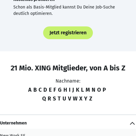
Schon als Basis-Mitglied kannst Du Deine Job-Suche
deutlich optimieren.
Jetzt registrieren
21 Mio. XING Mitglieder, von A bis Z
Nachname:
A
B
C
D
E
F
G
H
I
J
K
L
M
N
O
P
Q
R
S
T
U
V
W
X
Y
Z
Unternehmen
New Work SE