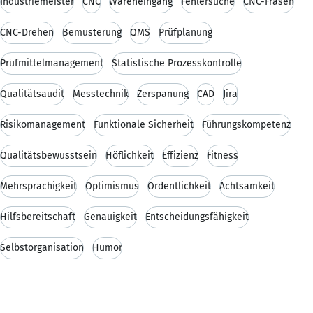
Industriemeister
CNC
Wareneingang
Fehlersuche
CNC-Fräsen
CNC-Drehen
Bemusterung
QMS
Prüfplanung
Prüfmittelmanagement
Statistische Prozesskontrolle
Qualitätsaudit
Messtechnik
Zerspanung
CAD
Jira
Risikomanagement
Funktionale Sicherheit
Führungskompetenz
Qualitätsbewusstsein
Höflichkeit
Effizienz
Fitness
Mehrsprachigkeit
Optimismus
Ordentlichkeit
Achtsamkeit
Hilfsbereitschaft
Genauigkeit
Entscheidungsfähigkeit
Selbstorganisation
Humor